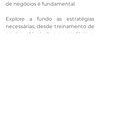
de negócios é fundamental.
Explore a fundo as estratégias 
necessárias, desde treinamento de 
equipe até ajustes no cardápio e 
investimentos em embalagens 
sustentáveis.  
Para uma visão ampliada sobre as 
tendências que estão moldando as 
franquias, mergulhe em nosso 
artigo completo: 
Descubra as 
Principais Tendências do 
Franchising
.  
*** 
O delivery não é apenas uma opção 
conveniente; é uma estratégia 