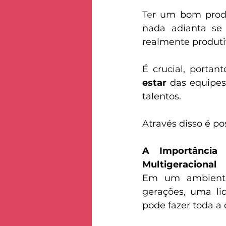
Te
r um bom produ
nada adianta se 
realmente produtiv
É crucial, portant
estar
 das equipes
talentos. 
A Importância 
Multigeracional
Em um ambiente 
gerações, uma li
pode fazer toda a 