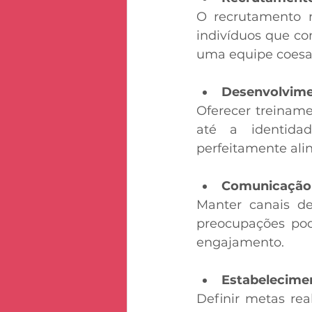
O recrutamento n
indivíduos que co
uma equipe coesa 
Desenvolvime
Oferecer treiname
até a identida
perfeitamente alin
Comunicação 
Manter canais d
preocupações pod
engajamento. 
Estabelecime
Definir metas rea