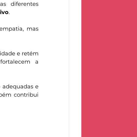
s diferentes 
ivo
. 
empatia, mas 
idade e retém 
fortalecem a 
 adequadas e 
ém contribui 