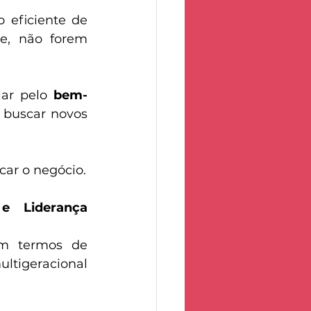
eficiente de 
e, não forem 
lar pelo 
bem-
 buscar novos 
Através disso é possível construir uma base sólida suficiente para tocar o negócio. 
 Liderança 
m termos de 
tigeracional 