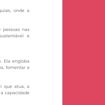
uias, onde a 
 pessoas nas 
stentável e 
 Ela engloba 
s, fomentar a 
 que atua, a 
 a capacidade 