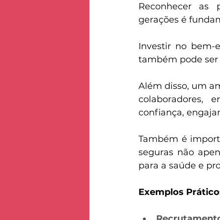
Reconhecer as pe
gerações é fundam
Investir no bem-
também pode ser u
Além disso, um am
colaboradores, 
confiança, engajam
Também é importa
seguras não ape
para a saúde e pr
Exemplos Prático
Recrutamento