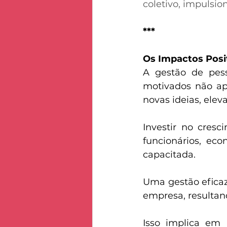
coletivo, impulsio
***
Os Impactos Posi
A gestão de pess
motivados não a
novas ideias, elev
Investir no cresc
funcionários, ec
capacitada. 
Uma gestão eficaz 
empresa, resultand
Isso implica em