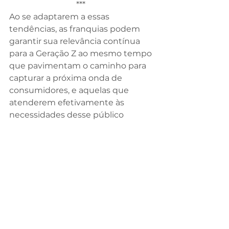
*** 
Ao se adaptarem a essas 
tendências, as franquias podem 
garantir sua relevância contínua 
para a Geração Z ao mesmo tempo 
que pavimentam o caminho para 
capturar a próxima onda de 
consumidores, e aquelas que 
atenderem efetivamente às 
necessidades desse público 
emergente serão as que 
prosperarão no futuro.
Ao oferecerem experiências 
personalizadas, autênticas e 
sustentáveis, as franquias 
estabelecem bases sólidas para 
construir relacionamentos 
duradouros com seus clientes, 