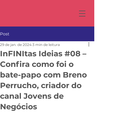
Post
29 de jan. de 2024
3 min de leitura
InFINItas Ideias #08 –
Confira como foi o
bate-papo com Breno
Perrucho, criador do
canal Jovens de
Negócios