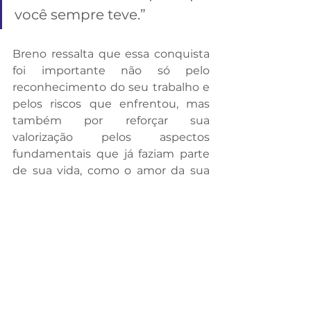
você sempre teve.” 
Breno ressalta que essa conquista 
foi importante não só pelo 
reconhecimento do seu trabalho e 
pelos riscos que enfrentou, mas 
também por reforçar sua 
valorização pelos aspectos 
fundamentais que já faziam parte 
de sua vida, como o amor da sua 
mãe, da namorada e até mesmo a 
diversão proporcionada por 
um simples videogame.
A IMPORTÂNCIA DA EDUCAÇÃO 
FINANCEIRA
Conforme o episódio se aproxima 
do fim, Breno discute sobre a 