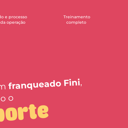
ado e processo
Treinamento
 da operação
completo
,
franqueado Fini
um
o o
porte