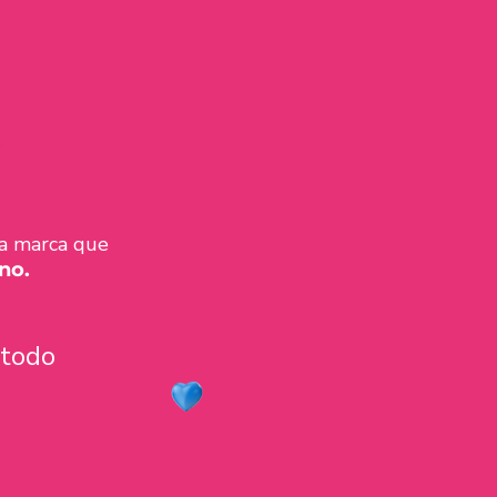
 a marca que
no.
 todo