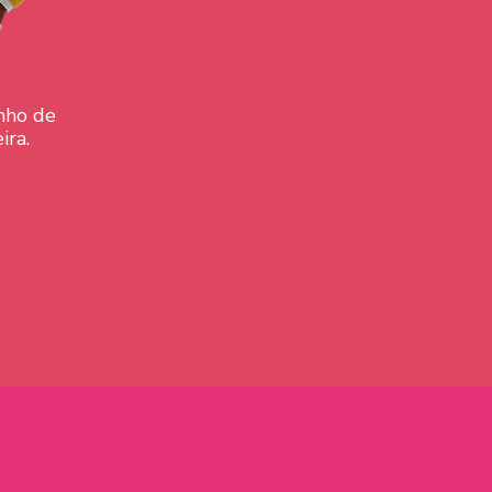
onho de
ira.