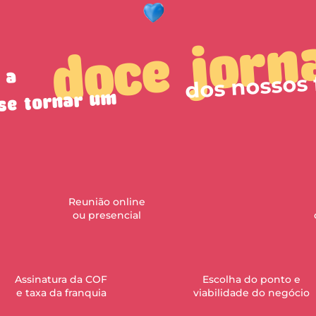
jorn
e
doc
dos nossos
 a
se tornar um
Reunião online
ou presencial
Assinatura da COF
Escolha do ponto e
e taxa da franquia
viabilidade do negócio