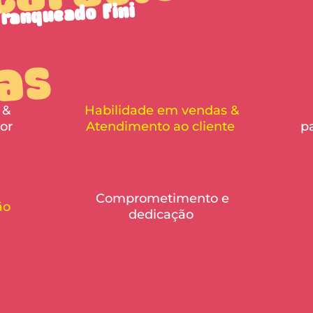
franqueado Fini
s
 &
Habilidade em vendas &
dor
Atendimento ao cliente
p
Comprometimento e
tão
dedicação