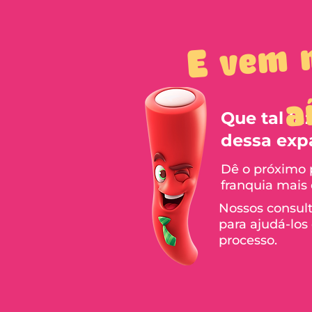
E
a
a
Que tal fa
dessa exp
Dê o próximo p
franquia mais
Nossos consult
para ajudá-lo
processo.