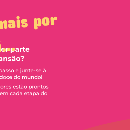
 ve
m
m
is
p
or
í...
zer parte
ansão?
asso e junte-se à
 doce do mundo!
ores estão prontos
s em cada etapa do