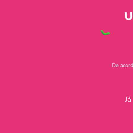
U
De acord
Já