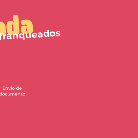
a
ad
 franqueados
Envio de
documento